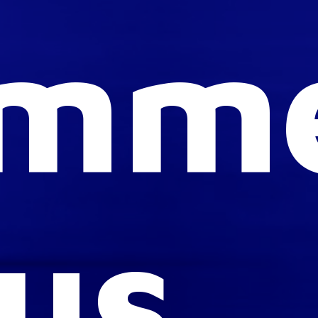
mm
us