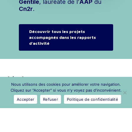
Gentile
, lauréate de l’
AAP
du
Cn2r
.
Découvrir tous les projets
accompagnés dans les rapports
d'activité
Légal
Nous utilisons des cookies pour améliorer votre navigation.
Cliquez sur "Accepter" si vous n'y voyez pas d'inconvénient.
Mentions légales
Accepter
Refuser
Politique de confidentialité
Politique de confidentialité
Marchés publics
Contact et presse