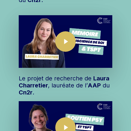
du
Cn2r
.
Play Video
Play Video
Le projet de recherche de
Laura
Charretier
, lauréate de l’
AAP
du
Cn2r
.
Play Video
Play Video