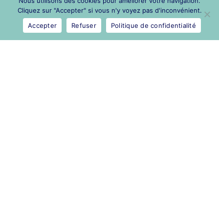
Nous utilisons des cookies pour améliorer votre navigation.
Cliquez sur "Accepter" si vous n'y voyez pas d'inconvénient.
Être conscient de « pourquoi on
Accepter
Refuser
Politique de confidentialité
fait ce métier »
S’autoriser à manifester ses
émotions
Légal
Mentions légales
Politique de confidentialité