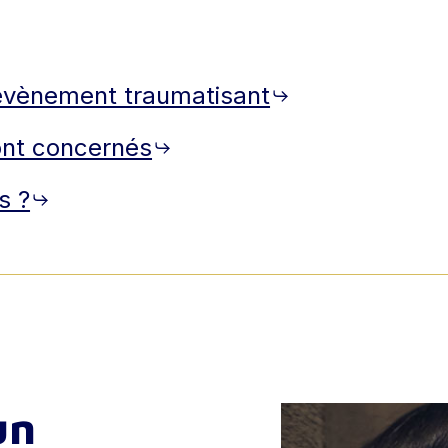
évènement traumatisant
ont concernés
s ?
un