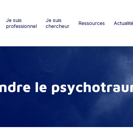
Je suis
Je suis
Ressources
Actualit
professionnel
chercheur
n
d
r
e
l
e
p
s
y
c
h
o
t
r
a
u