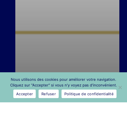
Actualités
Nous utilisons des cookies pour améliorer votre navigation.
Cliquez sur "Accepter" si vous n'y voyez pas d'inconvénient.
Rapport d’activité 2025
Accepter
Refuser
Politique de confidentialité
Découvrez toutes nos
actualités