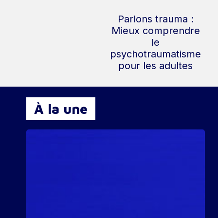
Parlons trauma :
Mieux comprendre
le
psychotraumatisme
pour les adultes
À la une
Page
de
ressources
pour
les
personnes
concernées
par