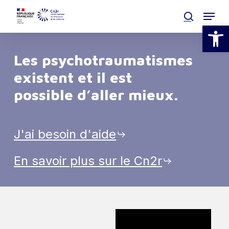
Skip
Menu
to
search
Ouvrir la
main
Clos
content
Men
Les psychotraumatismes
existent et il est
possible d’aller mieux.
J'ai besoin d'aide
En savoir plus sur le Cn2r