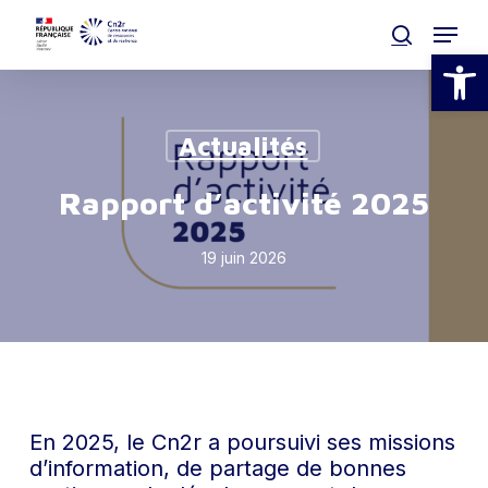
Skip
Menu
to
search
Ouvrir la
main
Clos
content
Men
Actualités
Rapport d’activité 2025
19 juin 2026
En 2025, le Cn2r a poursuivi ses missions
d’information, de partage de bonnes