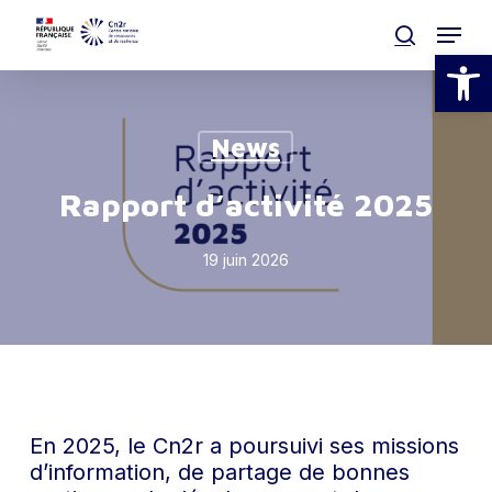
Skip
Menu
to
search
Open
main
Clos
content
Men
News
Rapport d’activité 2025
19 juin 2026
En 2025, le Cn2r a poursuivi ses missions
d’information, de partage de bonnes