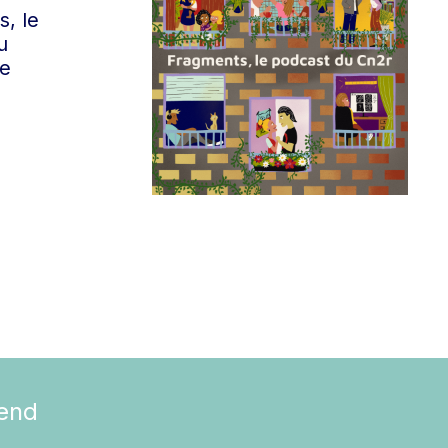
, le
u
de
rend