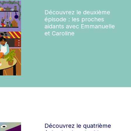
Découvrez le deuxième
épisode : les proches
aidants avec Emmanuelle
et Caroline
Découvrez le quatrième