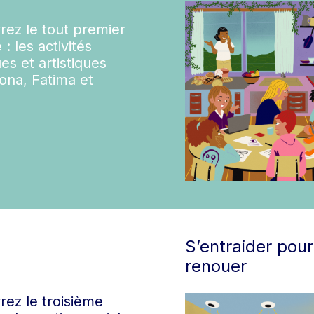
ez le tout premier
: les activités
es et artistiques
ona, Fatima et
S’entraider pour
renouer
ez le troisième