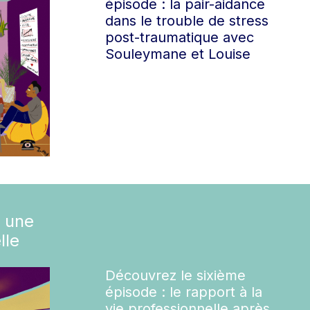
épisode : la pair-aidance
dans le trouble de stress
post-traumatique avec
Souleymane et Louise
 une
lle
Découvrez le sixième
épisode : le rapport à la
vie professionnelle après