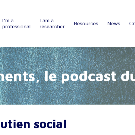
I'm a
I am a
Resources
News
Cn
professional
researcher
m
e
n
t
s
,
l
e
p
o
d
c
a
s
t
d
utien social