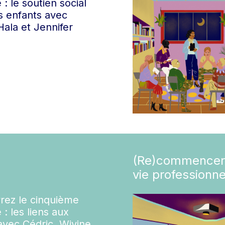
 : le soutien social
s enfants avec
Hala et Jennifer
(Re)commencer
vie professionne
rez le cinquième
 : les liens aux
avec Cédric, Wivine