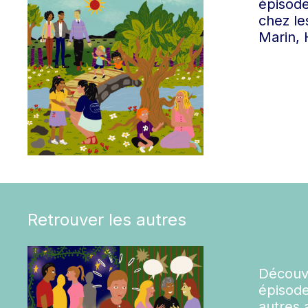
épisode
chez le
Marin, 
Retrouver les autres
Découv
épisode
autres 