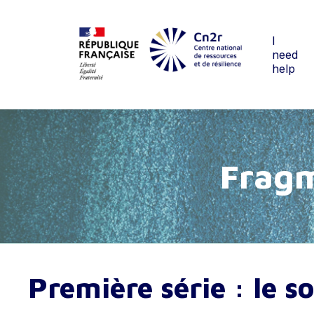
Skip
to
main
I
need
content
help
F
r
a
g
Première série : le so