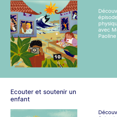
Découvr
épisode 
physiqu
avec M
Paoline
Ecouter et soutenir un
enfant
Découvr