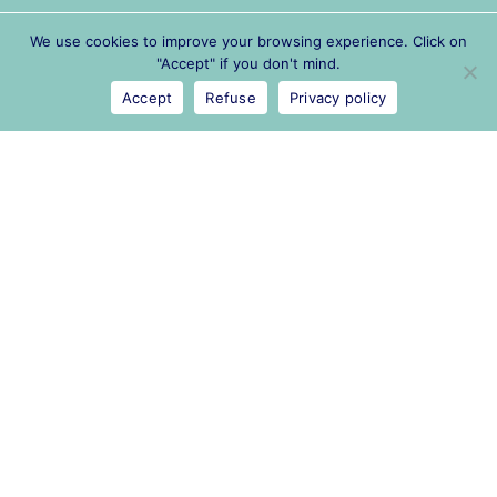
We use cookies to improve your browsing experience. Click on
"Accept" if you don't mind.
Legal
Accept
Refuse
Privacy policy
Privacy policy
Privacy policy
Public procurement
Contact and press
contact@cn2r.fr