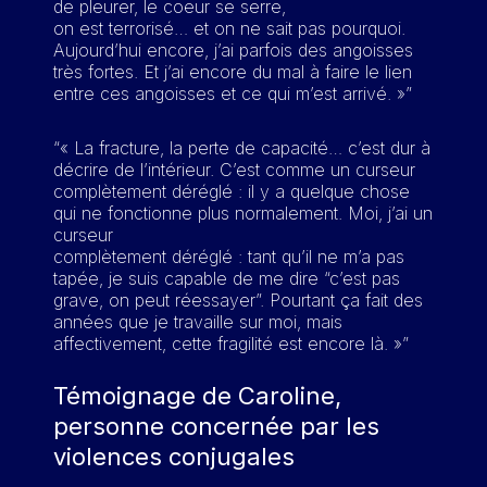
du
centre Primo-Levi
de pleurer, le coeur se serre,
communauté restreinte ou peu
on est terrorisé… et on ne sait pas pourquoi.
Notre dossier sur
migrations
visible ;
Aujourd’hui encore, j’ai parfois des angoisses
et psychotraumatismes
La minimisation des violences au
très fortes. Et j’ai encore du mal à faire le lien
entre ces angoisses et ce qui m’est arrivé. »”
nom de stéréotypes.
“« La fracture, la perte de capacité… c’est dur à
Contrairement à certaines idées
Les cyberviolences sont aussi
décrire de l’intérieur. C’est comme un curseur
reçues, les couples adolescents
intégrées aux violences conjugales
complètement déréglé : il y a quelque chose
peuvent également constituer le
lorsqu’elles sont commises par un
qui ne fonctionne plus normalement. Moi, j’ai un
terrain de violences conjugales, de
curseur
conjoint ou un ex-conjoint :
complètement déréglé : tant qu’il ne m’a pas
même que des couples très âgés.
tapée, je suis capable de me dire “c’est pas
Attention donc à ne pas projeter de
Surveillance des communications
grave, on peut réessayer”. Pourtant ça fait des
stéréotypes sur des situations de
;
années que je travaille sur moi, mais
violences qui peuvent s’exprimer
affectivement, cette fragilité est encore là. »”
Harcèlement numérique ;
différemment ou être renforcées par
Messages répétés, menaces ou
des vulnérabilités spécifiques.
Témoignage de Caroline,
atteinte à la vie privée via des
personne concernée par les
outils numériques.
violences conjugales
Si j’ai un doute sur la manière de