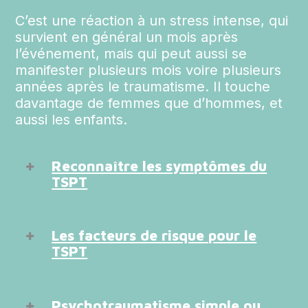
C’est une réaction à un stress intense, qui
survient en général un mois après
l’événement, mais qui peut aussi se
manifester plusieurs mois voire plusieurs
années après le traumatisme. Il touche
davantage de femmes que d’hommes, et
aussi les enfants.
Reconnaître les symptômes du
TSPT
On retrouve quatre grands types de
symptômes qui doivent persister au moins
Les facteurs de risque pour le
un mois et occasionner une gêne :
TSPT
Tout le monde ne développe pas
Des symptômes d’évitement :
nécessairement un TSPT après un
lorsqu’on évite de passer par telle rue,
Psychotraumatisme simple ou