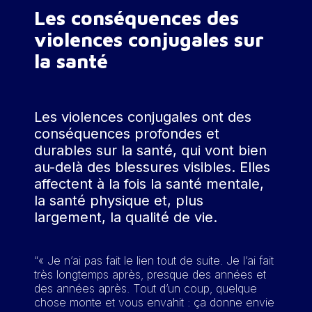
La confiscation ou destruction
manifeste.
Les conséquences des
De la même manière, les personnes
des papiers (passeport, titre
victimes de dérives sectaires sont
violences conjugales sur
de séjour…) ;
plus à risque de subir des violences
la santé
Les menaces liées au séjour («
conjugales, qui reprennent les
Si tu pars, tu seras expulsée
mêmes dynamiques d’emprise. Les
», « Sans moi tu n’auras jamais
personnes LGBTQIA+ peuvent
de papiers »…)
également être victimes de
Les violences conjugales ont des
L’empêchement de réaliser les
violences conjugales, avec des
conséquences profondes et
démarches, notamment de
dynamiques spécifiques.
durables sur la santé, qui vont bien
régularisation
au-delà des blessures visibles.
Elles
L’isolement renforcé par la
affectent à la fois la santé mentale,
Le conjoint violent peut par exemple
barrière de la langue
la santé physique et, plus
utiliser :
largement, la qualité de vie.
Pour aller plus loin :
L’outing forcé comme moyen de
chantage ;
“« Je n’ai pas fait le lien tout de suite. Je l’ai fait
Le
court-métrage
de la
La peur du rejet familial, social ou
très longtemps après, presque des années et
Cimade sur le sujet
des années après. Tout d’un coup, quelque
professionnel ;
Les ressources de la
Cimade
,
chose monte et vous envahit : ça donne envie
L’isolement lié à une