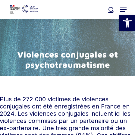
Skip
Menu
to
search
Ouvrir la
main
Clos
content
Men
V
i
o
l
e
n
c
e
s
c
o
n
j
u
g
a
l
e
s
e
t
p
s
y
c
h
o
t
r
a
u
m
a
t
i
s
m
e
Plus de 272 000 victimes de violences
conjugales ont été enregistrées en France en
2024. Les violences conjugales incluent ici les
violences commises par un partenaire ou un
ex-partenaire. Une très grande majorité des