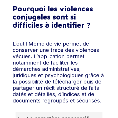
violences sexuelles durant les périodes de
cyberviolences ou pas ?
Pour en
développement peut entraîner des
Pourquoi les violences
savoir plus, le 3919 a développé
perturbations profondes dans le
le
cyberviolentoscope
, un outil
conjugales sont si
développement émotionnel et
pour détecter les comportements
difficiles à identifier ?
psychologique. C’est aussi le cas pour
liés au numérique inappropriés
l’enfant témoin et donc co-victime de
voire violents.
violences conjugales.
À voir et partager également, le
L’outil
Memo de vie
permet de
violentomètre
, échelle des
conserver une trace des violences
violences permettant de situer les
vécues. L’application permet
comportements violents.
notamment de faciliter les
démarches administratives,
Ce qui caractérise les violences
juridiques et psychologiques grâce à
conjugales, comparées à d’autres
la possibilité de télécharger puis de
violences interpersonnelles, c’est :
partager un récit structuré de faits
datés et détaillés, d’indices et de
La difficulté de les repérer ;
documents regroupés et sécurisés.
Leur répétition dans le temps ;
Et leur ancrage dans une relation
affective ou intime.