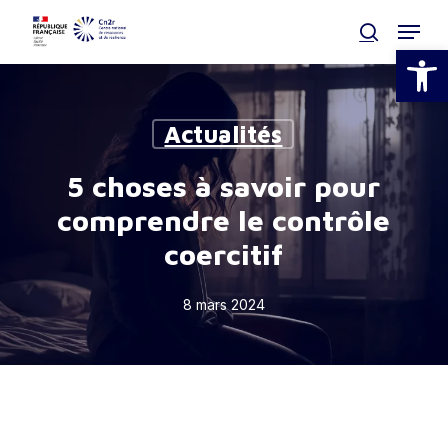
Skip
Menu
to
search
Ouvrir la
main
Clos
content
Men
Actualités
5 choses à savoir pour
comprendre le contrôle
coercitif
8 mars 2024