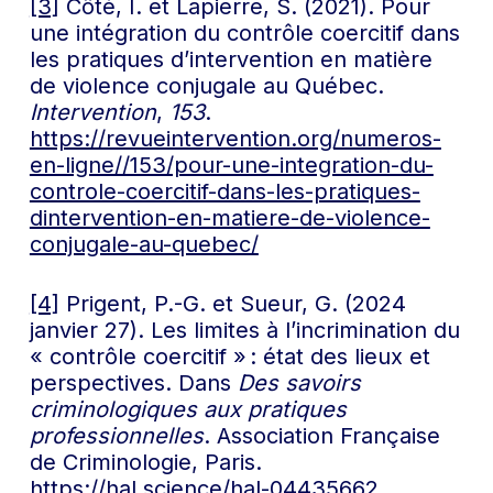
[3]
Côté, I. et Lapierre, S. (2021). Pour
une intégration du contrôle coercitif dans
les pratiques d’intervention en matière
de violence conjugale au Québec.
Intervention
,
153
.
https://revueintervention.org/numeros-
en-ligne//153/pour-une-integration-du-
controle-coercitif-dans-les-pratiques-
dintervention-en-matiere-de-violence-
conjugale-au-quebec/
[4]
Prigent, P.-G. et Sueur, G. (2024
janvier 27). Les limites à l’incrimination du
« contrôle coercitif » : état des lieux et
perspectives. Dans
Des savoirs
criminologiques aux pratiques
professionnelles
. Association Française
de Criminologie, Paris.
https://hal.science/hal-04435662