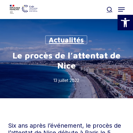
Skip
Menu
to
search
Ouvrir la
main
Clos
content
Men
Actualités
Le procès de l’attentat de
Nice
13 juillet 2022
Six ans après l’événement, le procès de
l’attentat de Nice débute à Paris le 5