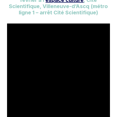
février à l’
espace culture
, Cité
Scientifique, Villeneuve-d’Ascq (métro
ligne 1 – arrêt Cité Scientifique)