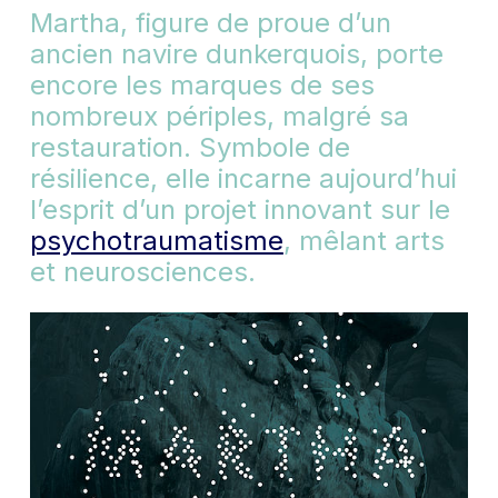
Martha, figure de proue d’un
ancien navire dunkerquois, porte
encore les marques de ses
nombreux périples, malgré sa
restauration. Symbole de
résilience, elle incarne aujourd’hui
l’esprit d’un projet innovant sur le
psychotraumatisme
, mêlant arts
et neurosciences.