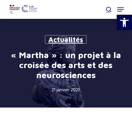
Skip
Menu
to
search
Ouvrir la
main
Clos
content
Men
Actualités
« Martha » : un projet à la
croisée des arts et des
neurosciences
21 janvier 2025