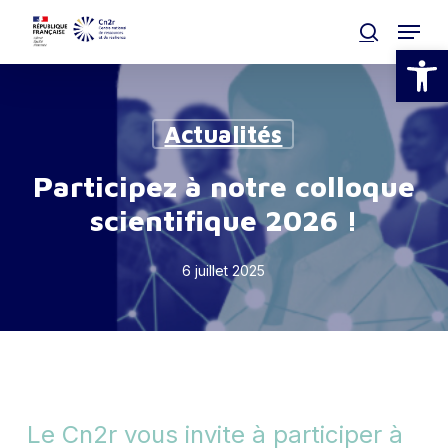
Skip
Menu
to
search
Ouvrir la
main
Clos
content
Men
Actualités
Participez à notre colloque
scientifique 2026 !
6 juillet 2025
Le Cn2r vous invite à participer à