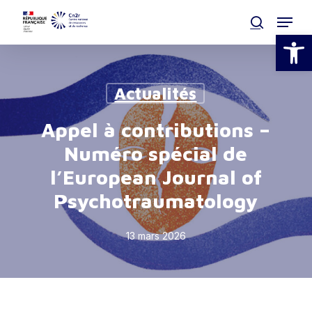
Skip
Menu
to
search
Ouvrir la
main
Clos
content
Men
Actualités
Appel à contributions –
Numéro spécial de
l’European Journal of
Psychotraumatology
13 mars 2026