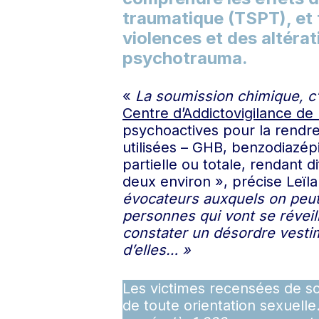
traumatique (TSPT), et 
violences et des altéra
psychotrauma.
«
La soumission chimique, c
Centre d’Addictovigilance de 
psychoactives pour la rendre
utilisées – GHB, benzodiazé
partielle ou totale, rendant d
deux environ », précise Leïl
évocateurs auxquels on peut 
personnes qui vont se réveil
constater un désordre vestim
d’elles… »
Les victimes recensées de so
de toute orientation sexuelle