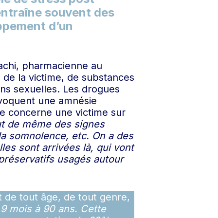
 entraîne souvent des
oppement d’un
achi, pharmacienne au
su de la victime, de substances
ons sexuelles. Les drogues
rovoquent une amnésie
ésie concerne une victime sur
out de même des signes
 la somnolence, etc. On a des
es sont arrivées là, qui vont
préservatifs usagés autour
t de tout âge, de tout genre,
9 mois à 90 ans. Cette