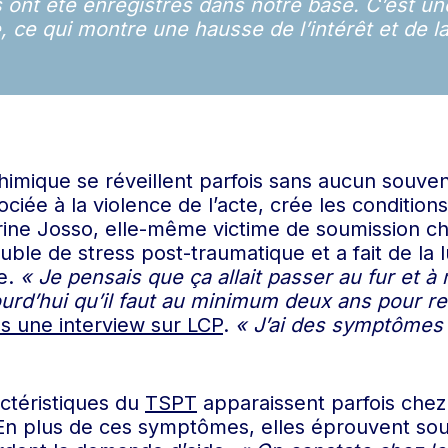
s ont été enregistrés dans notre base. C’est 
 ce qui montre une hausse de l’intérêt et de la 
himique se réveillent parfois sans aucun souven
iée à la violence de l’acte, crée les conditions
ne Josso, elle-même victime de soumission chi
ble de stress post-traumatique et a fait de la 
ue.
« Je pensais que ça allait passer au fur et à
ourd’hui qu’il faut au minimum deux ans pour r
s une interview sur LCP
.
« J’ai des symptômes 
ctéristiques du
TSPT
apparaissent parfois chez 
n plus de ces symptômes, elles éprouvent souve