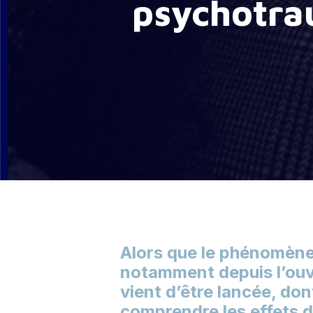
psychotra
Hit enter to search or ESC to close
Alors que le phénomène
notamment depuis l’ouv
vient d’être lancée, don
comprendre les effets d