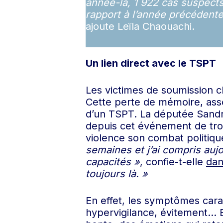
année-là, 1 922 cas suspect
rapport à l’année précédente,
ajoute Leïla Chaouachi.
Un lien direct avec le TSPT
Les victimes de soumission c
Cette perte de mémoire, assoc
d’un TSPT. La députée Sandri
depuis cet événement de trou
violence son combat politiq
semaines et j’ai compris auj
capacités »
, confie-t-elle
dan
toujours là. »
En effet, les symptômes cara
hypervigilance, évitement… E