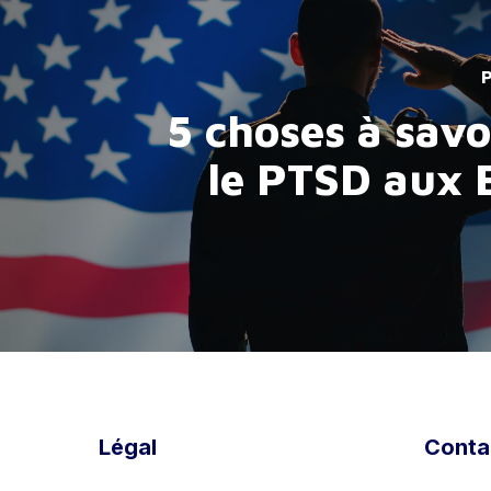
P
5 choses à savo
le PTSD aux 
Légal
Conta