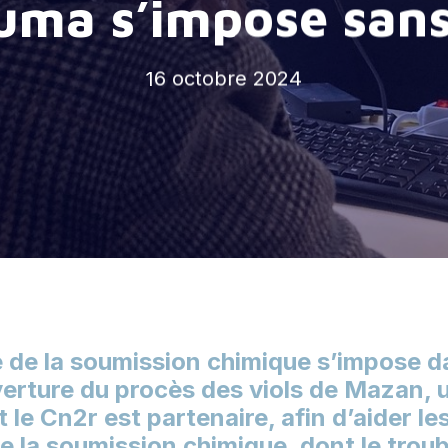
uma s’impose sans
16 octobre 2024
 de la soumission chimique s’impose d
erture du procès des viols de Mazan, 
t le Cn2r est partenaire, afin d’aider l
e la soumission chimique, dont le troub