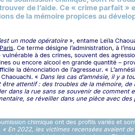
trouver de l’aide. Ce « crime parfait »
tions de la mémoire propices au dével
’est un mode opératoire
», entame Leïla Chaou
Paris
. Ce terme désigne l’administration, à l’in
 vulnérable à des crimes, souvent des agressi
pines ou encore alcool en grande quantité – p
ifficile la dénonciation de l’agresseur. « L’amn
a Chaouachi. «
Dans les cas d’amnésie, il y a t
être attentif : des troubles de la mémoire, de
ler dans la rue sans se souvenir de comment ell
entaire, se réveiller dans une pièce avec des 
umission chimique ont des profils variés et son
.
« En 2022, les victimes recensées avaient de 