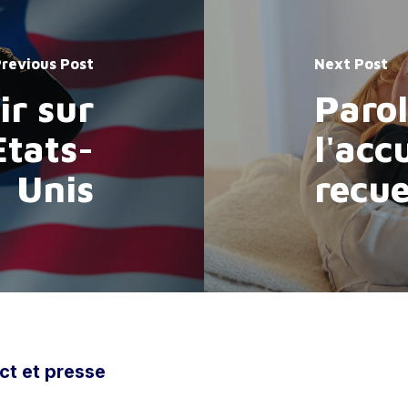
revious Post
Next Post
ir sur
Parol
Etats-
l'accu
Unis
recue
ct et presse