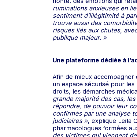
honte, des émotions qui ret
ruminations anxieuses en lie
sentiment d’illégitimité à pa
trouve aussi des comorbidité
risques liés aux chutes, ave
publique majeur. »
Une plateforme dédiée à l
Afin de mieux accompagner 
un espace sécurisé pour les 
droits, les démarches médical
grande majorité des cas, les
répondre, de pouvoir leur co
confirmés par une analyse to
judiciaires »
, explique Leïla
pharmacologues formées aux 
des victimes qui viennent de