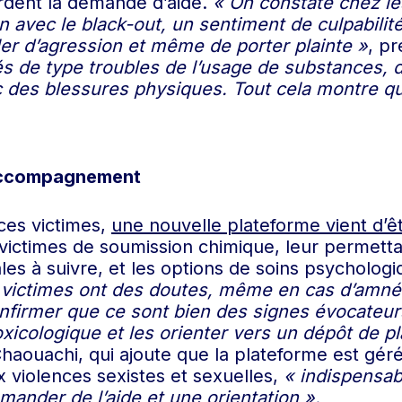
ardent la demande d’aide.
« On constate chez l
n avec le black-out, un sentiment de culpabilit
rler d’agression et même de porter plainte »
, pr
s de type troubles de l’usage de substances, 
c des blessures physiques. Tout cela montre qu
’accompagnement
ces victimes,
une nouvelle plateforme vient d’ê
victimes de soumission chimique, leur permettan
es à suivre, et les options de soins psychologi
 victimes ont des doutes, même en cas d’amnési
nfirmer que ce sont bien des signes évocateurs
xicologique et les orienter vers un dépôt de pl
 Chaouachi, qui ajoute que la plateforme est gé
violences sexistes et sexuelles,
« indispensabl
mander de l’aide et une orientation ».