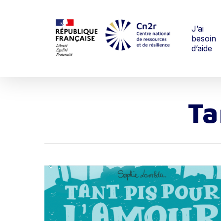
Skip
to
main
J’ai
besoin
content
d’aide
Ta
Hit enter to search or ESC to close