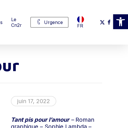
Ouvrir la
Le
x-
facebook
linkedi
yout
in
és
Urgence
Cn2r
FR
twitter
our
juin 17, 2022
Tant pis pour l’amour
–
Roman
graphique – Sophie Lambda –