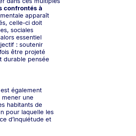
er dans ces multiples
 confrontés à
 mentale apparaît
s, celle-ci doit
es, sociales
alors essentiel
ectif : soutenir
ois être projeté
et durable pensée
 est également
ir mener une
les habitants de
on pour laquelle les
e d’inquiétude et