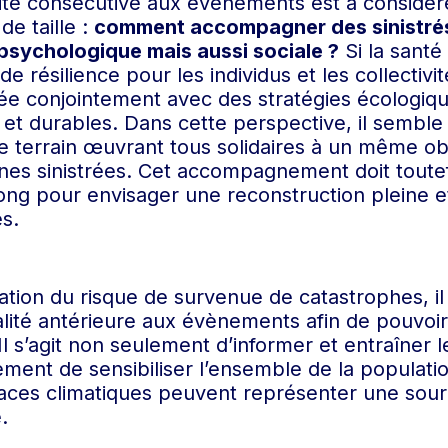
alité consécutive aux évènements est à considér
e taille :
comment accompagner des sinistrés
 psychologique mais aussi sociale ?
Si la santé
résilience pour les individus et les collectivité
e conjointement avec des stratégies écologiqu
t durables. Dans cette perspective, il semble 
 de terrain œuvrant tous solidaires à un même obj
nes sinistrées. Cet accompagnement doit toutef
ong pour envisager une reconstruction pleine 
s.
tion du risque de survenue de catastrophes, il
éalité antérieure aux évènements afin de pouvo
Il s’agit non seulement d’informer et entraîner 
lement de sensibiliser l’ensemble de la populati
ces climatiques peuvent représenter une sourc
.