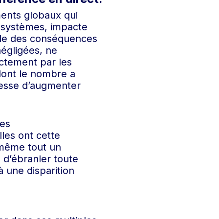
ments globaux qui
cosystèmes, impacte
mble des conséquences
négligées, ne
ectement par les
dont le nombre a
cesse d’augmenter
des
lles ont cette
 même tout un
s d’ébranler toute
 une disparition