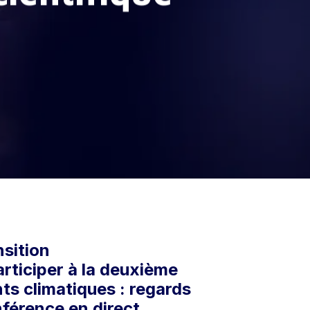
nsition
rticiper à la deuxième
ts climatiques : regards
férence en direct.