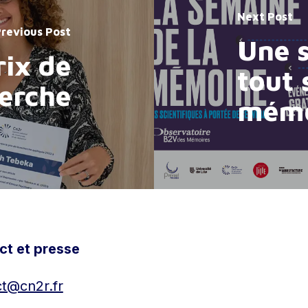
Next Post
revious Post
Une 
rix de
tout 
herche
mémo
ct et presse
t@cn2r.fr