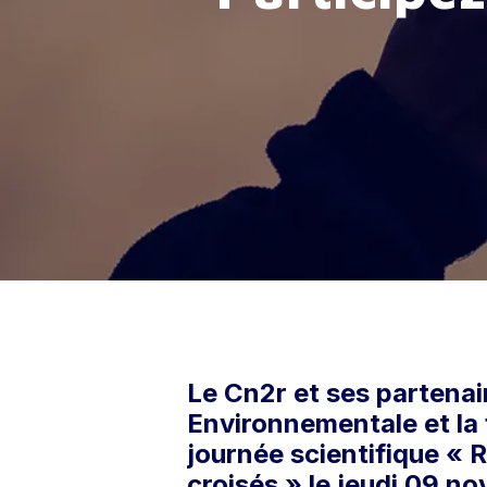
Hit enter to search or ESC to close
Le Cn2r et ses partenair
Environnementale et la 
journée scientifique « 
croisés » le jeudi 09 n