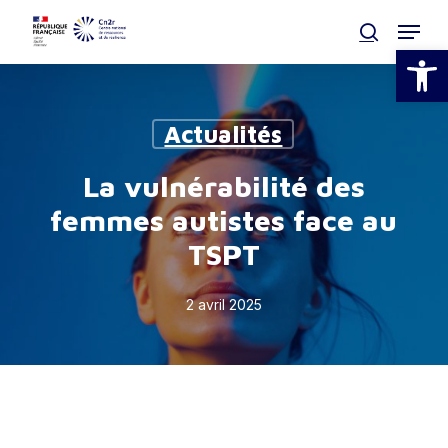
Skip
Menu
to
search
Ouvrir la
main
Clos
content
Men
Actualités
La vulnérabilité des
femmes autistes face au
TSPT
2 avril 2025