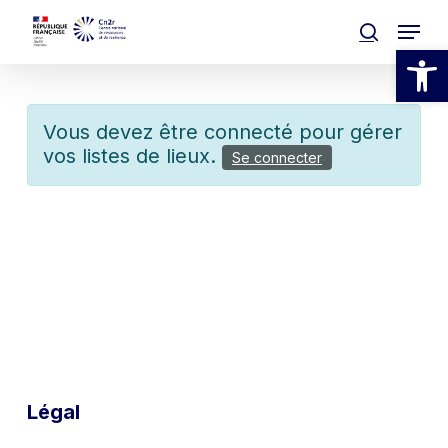
Skip
Menu
to
search
Ouvrir la
main
Clos
content
Men
Vous devez être connecté pour gérer
vos listes de lieux.
Se connecter
Légal