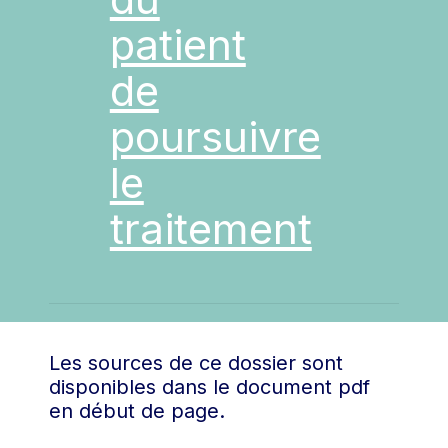
Meis et al., 2019). Une
patient
intervention familiale courte,
incluant une
de
psychoéducation et visant à
mobiliser les proches pour
poursuivre
soutenir le patient, a ainsi
permis une réduction
le
notable des abandons dans
une étude pilote. Des essais
traitement
cliniques plus larges sont en
cours afin d’évaluer
pleinement cette approche
(Thompson-Hollands et al.,
Une vérification, à l’issue de
2021).
chaque séance, par les
cliniciens de l’intention du
Les sources de ce dossier sont
patient de poursuivre son
disponibles dans le document pdf
traitement constitue une
en début de page.
autre stratégie prometteuse