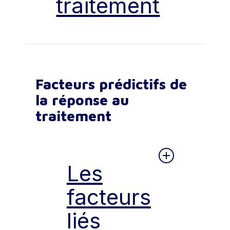
traitement
al.
, 2019 ; Holmes
et al.
,
prédisant les symptômes ultérieurs de
2019 ; Rothbaum
et al.
,
TSPT) n’est pas aussi marquée (Hien
2019). Cependant, sa
et al.
, 2010, 2018 ; Kaczkurkin
et al.
,
définition varie
2016 ; Tripp
et al.
, 2021).
Des recherches récentes
considérablement, allant de
mettent en évidence
critères stricts comme la
Croyance 2 : traiter le TSPT et le TUS
l’intérêt d’examiner des
participation à l’intégralité
Facteurs prédictifs de
en même temps augmenterait les
variables dynamiques
du protocole thérapeutique,
symptômes de TSPT et entraverait le
la réponse au
survenant en cours de
à des critères plus souples,
traitement de l’addiction.
traitement pour anticiper les
tels que la participation à un
traitement
risques d’abandon. Ainsi,
nombre minimal prédéfini
une augmentation de la
de séances (par exemple,
Il serait imprudent, voire contre-
consommation d’alcool
au moins 8 séances sur un
productif, de traiter le TSPT et le TUS
entre les séances (Kline
et
protocole de 12) (Coffey
et
en même temps. Cette approche
Les
al.
, 2021) ou une satisfaction
al.
, 2016).
serait susceptible d’aggraver les
précoce moindre vis-à-vis
symptômes de TSPT et de nuire à la
facteurs
du traitement (Schäfer
et
dynamique thérapeutique de
La relation entre l’assiduité
al.
, 2019) sont associées à
l’addiction
(Gielen
et al.
, 2014).
et les résultats
liés
un risque accru d’abandon.
thérapeutiques est