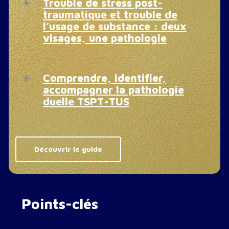
Trouble de stress post-
traumatique et trouble de
l’usage de substance : deux
visages, une pathologie
Traumatismes psychiques et addictions
sont intimement liés. Pourtant, les
Comprendre, identifier,
professionnels de terrain manquent
accompagner la pathologie
encore d’outils adaptés pour répondre
duelle TSPT-TUS
aux besoins des personnes concernées.
Face à ce constat, la Fédération
Conçu pour et avec le terrain, pensé
Addiction et le Cn2r se sont unis pour
pour être directement opérationnel, ce
élaborer un guide méthodologique
Découvrir le guide
guide s’adresse à tous les
inédit, pensé comme une boîte à outils
professionnels : psychologues,
essentielle pour structurer et améliorer
médecins, travailleurs sociaux,
la prise en charge.
éducateurs spécialisés… Son approche
allie rigueur scientifique et application
Points-clés
pratique, avec des verbatims, des mises
Issu du projet
PsychoTraumAddicto
en situation et des cas cliniques pour
(soutenu par le Fonds de lutte contre