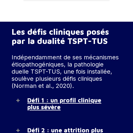
chacun tend à aggraver l’autre,
Du point de vue
tout en partageant un certain
épidémiologique, des données
nombre de symptômes. Ce
récentes montrent qu’en
chevauchement symptomatique et
population générale, 57,7% des
Les défis cliniques posés
cette interdépendance renforcent
personnes ayant présenté un
le concept de pathologie duelle.
par la dualité TSPT-TUS
TSPT au cours de leur vie
Celle-ci désigne la cooccurrence,
souffrent également d’un
chez un même patient, d’un ou
Indépendamment de ses mécanismes
trouble de l’usage de l’alcool
plusieurs troubles psychiatriques
étiopathogéniques, la pathologie
(TUA), d’un trouble de l’usage
associés à une ou plusieurs
duelle TSPT-TUS, une fois installée,
de drogues (TUD), ou des deux
addictions, caractérisée par des
soulève plusieurs défis cliniques
à la fois (Simpson
et al.
, 2019).
processus synergiques
(Norman et al., 2020).
Ce chiffre augmente d’environ
complexes. Ces interactions
20% lorsqu’il s’agit de
modifient l’expression
Défi 1 : un profil clinique
populations exerçant un métier
symptomatique, diminuent
plus sévère
à haut risque traumatogène
l’efficacité des traitements, et
comme les militaires, par
contribuent à l’aggravation et à la
Si chacun des deux troubles peut
exemple (Kulka
et al.
, 1990).
chronicisation de l’évolution
engendrer une symptomatologie
Défi 2 : une attrition plus
clinique (Casas, 1992).