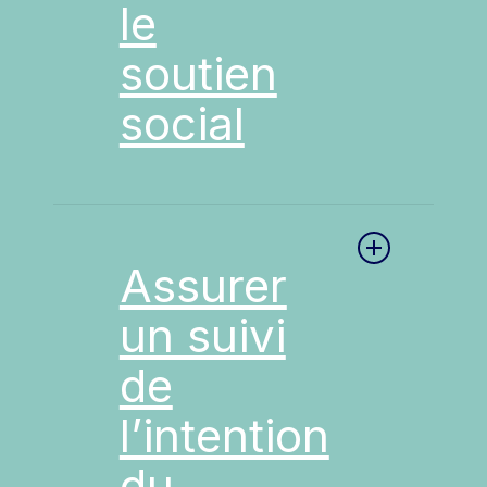
le
renforcer l’engagement
thérapeutique. Une étude
soutien
pilote a démontré qu’une
intervention brève de prise
social
de décision partagée
augmentait la probabilité
que les patients choisissent
une thérapie centrée sur le
Le soutien social,
trauma et adhèrent à un
notamment familial,
nombre suffisant de
représente un levier
séances (≥ 9 séances) pour
Assurer
important pour améliorer
en ressentir pleinement les
un suivi
les résultats thérapeutiques
bénéfices (Thompson-
et l’assiduité. Des études
Hollands et al., 2021).
de
indiquent que l’implication
active des proches peut
l’intention
considérablement diminuer
les taux d’abandon
du
(Jarnecke et al., 2022 ;