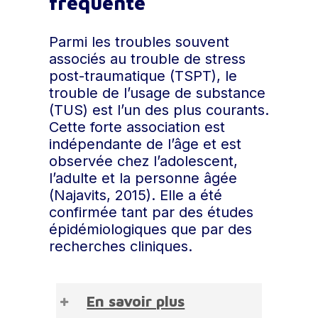
fréquente
cas spécifique de l’association
entre TSPT et TUS, cette
Parmi les troubles souvent
bidirectionnalité est
associés au trouble de stress
particulièrement manifeste. Le
post-traumatique (TSPT), le
TSPT peut favoriser le
trouble de l’usage de substance
développement d’un TUS,
(TUS) est l’un des plus courants.
notamment en raison d’une
Cette forte association est
impulsivité accrue et de la
indépendante de l’âge et est
recherche d’un soulagement
observée chez l’adolescent,
émotionnel (« auto-apaisement »).
l’adulte et la personne âgée
Inversement, la présence d’un
(Najavits, 2015). Elle a été
TUS, en induisant un niveau de
confirmée tant par des études
stress élevé, accroît le risque de
épidémiologiques que par des
développer un TSPT.
recherches cliniques.
La spécificité de l’interaction entre
ces deux troubles réside dans leur
En savoir plus
influence mutuellement délétère :