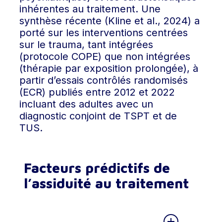
taux moyen d’interruption de
suit, leur consommation de
Une moins bonne réponse aux
perspective, il est fréquent que l’accès
inhérentes au traitement. Une
traitement avoisinant 50 %, soit un
substances ou leur histoire
traitements disponibles (Simpson
aux soins pour le TSPT soit
synthèse récente (Kline et al., 2024) a
taux nettement supérieur à celui
traumatique.
et al.
, 2020) et un taux de rechute
déconseillé ou refusé au patient tant
porté sur les interventions centrées
observé pour le traitement du TSPT
plus élevé du TUS (Norman
et al.
,
qu’une certaine période d’abstinence
sur le trauma, tant intégrées
seul (18 %) ou du TUS seul (35%).
2007 ; Ouimette
et al.
, 1997).
n’a pas été atteinte — ce qui,
(protocole COPE) que non intégrées
paradoxalement, accroît le risque
(thérapie par exposition prolongée), à
Fait notable cependant, plusieurs
d’abandon des soins.
De plus, le TSPT est associé à une
partir d’essais contrôlés randomisés
recherches portant sur les
plus grande sévérité du besoin
(ECR) publiés entre 2012 et 2022
interruptions de traitement révèlent
irrépressible de consommer [
craving
]
De plus, cette organisation ne reflète
incluant des adultes avec un
que parmi les patients ayant cessé
(Coffey
et al.
, 2002 ; Saladin
et al.
,
pas la réalité clinique. En effet, une
diagnostic conjoint de TSPT et de
leur traitement prématurément, une
2003) et à une plus grande sévérité
large proportion des personnes
TUS.
proportion importante (entre 36% et
des symptômes de sevrage (Boden
et
présentant la pathologie duelle TSPT-
68%) présente une amélioration
al.
, 2013).
TUS consomme des substances
cliniquement significative ou atteint un
précisément pour apaiser leurs
Facteurs prédictifs de
bon niveau de fonctionnement
symptômes post-traumatiques – que
l’assiduité au traitement
concernant les symptômes du TSPT
ce soit pour faciliter le sommeil,
et/ou du TUS avant d’interrompre la
réduire les cauchemars, atténuer les
prise en charge (Szafranski
et al.
,
pensées et souvenirs intrusifs, ou
2017, 2018). Ainsi, l’arrêt du traitement