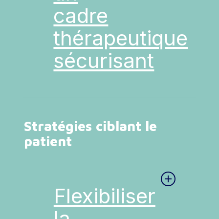
associées à une
cadre
symptômes du TSPT et
individu. Cette pluralité
et al.
, 2016).
augmentation du taux
la probabilité de
permet une prise en charge
d’abandon (Belleau
et al.
,
thérapeutique
consommer des
plus globale et
2017).
Des analyses en classes
substances lors des
personnalisée. Par
latentes ont également
sécurisant
séances suivantes n’a
exemple, le travail
été conduites pour
L’ensemble de ces résultats
été établi, ni dans un
thérapeutique centré sur les
prédire les résultats
suggère que les patients
sens ni dans l’autre,
troubles peut être associé à
thérapeutiques (Allan
et
plus sévèrement atteints
quel que soit le
une approche
al.
, 2020 ; Panza
et al.
,
présenteraient un risque
Le cadre thérapeutique, à la
traitement considéré
psychocorporelle comme la
2021). Ainsi, Norman
et
plus élevé d’interrompre
fois matériel (aménagement
(Badour
et al.
, 2021).
médiation animale, qui
al.
(2019) ont identifié
leur traitement.
Stratégies ciblant le
de l’espace, ambiance) et
favorise le réinvestissement
trois sous-groupes
immatériel (qualité de la
patient
du contact physique. Ces
L’ensemble de ces
distincts chez des
relation, alliance
interventions peuvent être
résultats suggèrent
vétérans présentant
thérapeutique), constitue un
coordonnées avec un
que l’évolution au
une pathologie duelle
pilier essentiel du processus
accompagnement social
cours du traitement de
TSPT – trouble de
de soin. Ce cadre sécurisant
(accès au logement, à
la détresse
Flexibiliser
l’usage d’alcool (TUA)
est indispensable pour
l’emploi, etc.), afin de
psychotraumatique et
traités en ambulatoire :
permettre une connexion
soutenir la stabilité et
la
de l’envie impérieuse
TSPT modéré/TUA