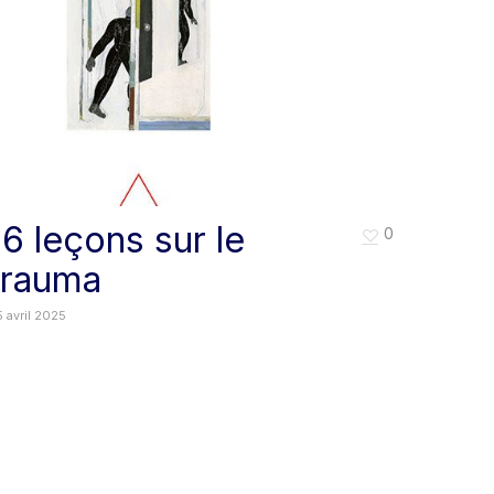
16 leçons sur le
0
trauma
 avril 2025