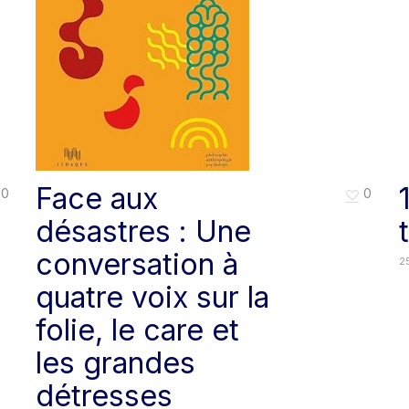
Face aux
0
0
désastres : Une
conversation à
25
quatre voix sur la
folie, le care et
les grandes
détresses