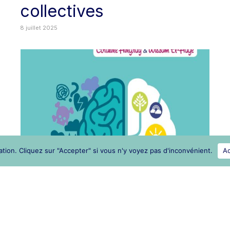
collectives
8 juillet 2025
tion. Cliquez sur "Accepter" si vous n'y voyez pas d'inconvénient.
A
Le trauma,
1
0