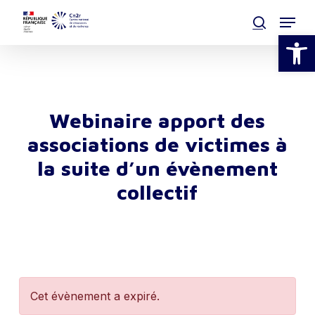
Skip
Menu
to
search
Ouvrir la
main
Clos
content
Men
Webinaire apport des
associations de victimes à
la suite d’un évènement
collectif​
Cet évènement a expiré.