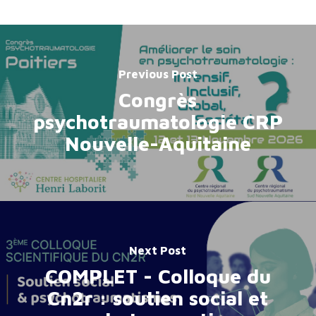
Previous Post
Congrès
psychotraumatologie CRP
Nouvelle-Aquitaine
Next Post
COMPLET - Colloque du
Cn2r : soutien social et