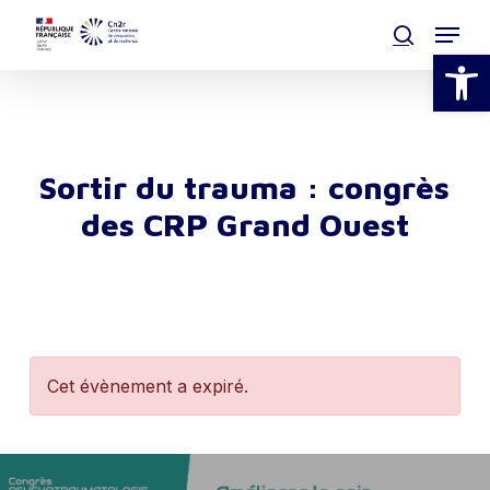
Skip
Menu
to
search
Ouvrir la
main
Clos
content
Men
Sortir du trauma : congrès
des CRP Grand Ouest
Cet évènement a expiré.