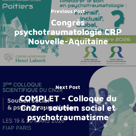
Previous Post
Congrès
psychotraumatologie CRP
Nouvelle-Aquitaine
Next Post
COMPLET - Colloque du
Cn2r : soutien social et
psychotraumatisme